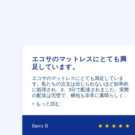
て
エコサのマットレスにとても満
足しています。
かに
エコサのマットレスにとても満足していま
して
す。私たちの注文は信じられないほど効率的
めし
に処理され、2、3日で配達されました。実際
の配送は完璧で、梱包も非常に素晴らしく、
必要な場所に移動するのが非常に簡単でし
た。私たちは約1ヶ月間このマットレスで寝
ていますが、快適さのすべての面でとても満
足しています。私たちはEcosaを強くお勧め
r
star
します。
Barry B
star
star
star
star
star