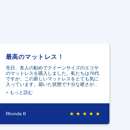
最高のマットレス！
硬
先日、友人の勧めでクイーンサイズのエコサ
ミ
のマットレスを購入しました。私たちは70代
し
ですが、この新しいマットレスをとても気に
に
入っています。届いた状態で十分な硬さがあ
す
り、非常に快適に感じています。あんなに小
で
さなパッケージが素敵なマットレスになった
す
のには驚きました。息子にもプレゼントする
効
つもりです。
Rhonda B
Str
star
star
star
star
star