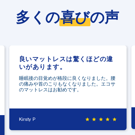
多くの
喜び
の声
良いマットレスは驚くほどの違
いがあります。
睡眠後の目覚めが格段に良くなりました。腰
の痛みや首のこりもなくなりました。エコサ
のマットレスはお勧めです。
Kirsty P
star
star
star
star
star