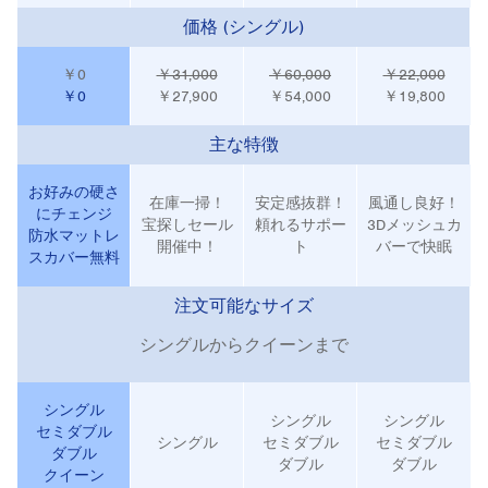
価格 (シングル)
￥0
￥31,000
￥60,000
￥22,000
￥0
￥27,900
￥54,000
￥19,800
主な特徴
お好みの硬さ
在庫一掃！
安定感抜群！
風通し良好！
にチェンジ
宝探しセール
頼れるサポー
3Dメッシュカ
防水マットレ
開催中！
ト
バーで快眠
スカバー無料
注文可能なサイズ
シングルからクイーンまで
シングル
シングル
シングル
セミダブル
シングル
セミダブル
セミダブル
ダブル
ダブル
ダブル
クイーン