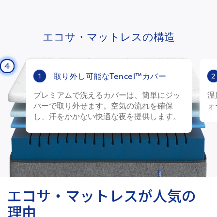
エコサ・マットレスの構造
4
2
3
1
取り外し可能なTencel™カバー
1
2
プレミアムで洗えるカバーは、簡単にジッ
温
パーで取り外せます。空気の流れを確保
ォ
し、汗をかかない快適な夜を提供します。
エコサ・マットレスが人気の
理由